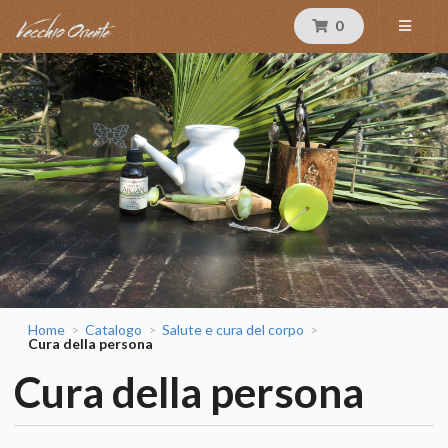
0
Home
Catalogo
Salute e cura del corpo
>
>
>
Cura della persona
Cura della persona