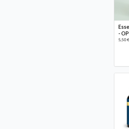
Ess
- O
5,50 