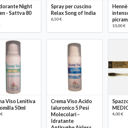
dorante Night
Spray per cuscino
Hennè
n - Sattva 80
Relax Song of India
intens
picram
6,50 €
€
10,00 €
a Viso Lenitiva
Crema Viso Acido
Spazzo
milla 50ml
Ialuronico 5 Pesi
MEDIO
Molecolari –
 €
4,00 €
Idratante
Antirughe Airless