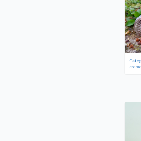
Categ
crem