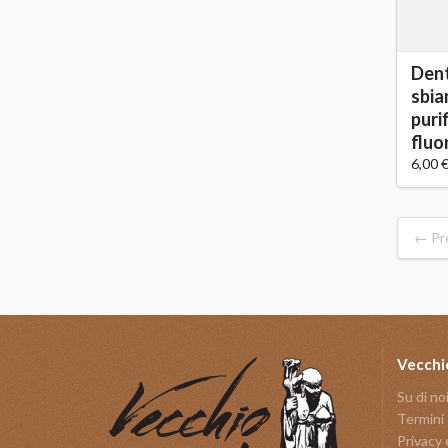
Dent
sbia
puri
fluo
6,00 
← Pr
Vecchi
Su di no
Termini 
Privacy 