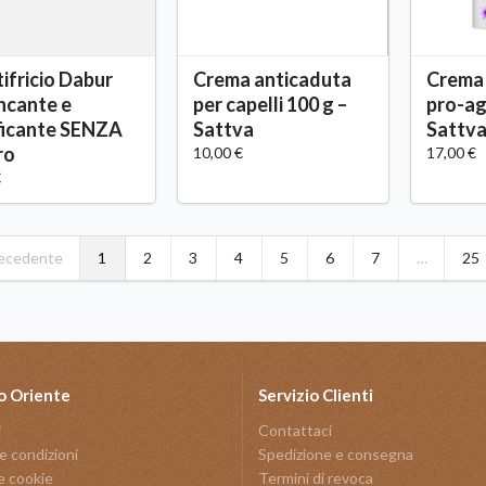
ifricio Dabur
Crema anticaduta
Crema 
ncante e
per capelli 100 g –
pro-ag
ficante SENZA
Sattva
Sattv
ro
10,00 €
17,00 €
€
ecedente
1
2
3
4
5
6
7
…
25
o Oriente
Servizio Clienti
i
Contattaci
e condizioni
Spedizione e consegna
e cookie
Termini di revoca