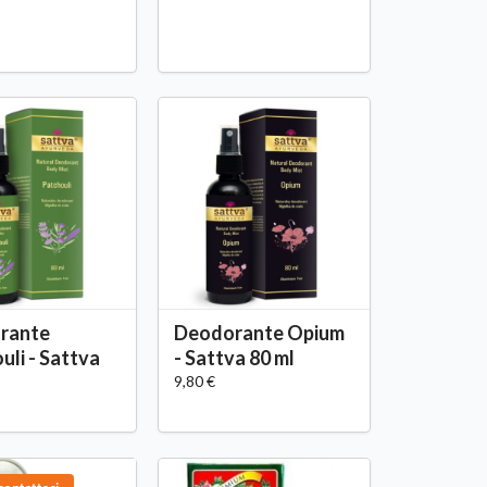
rante
Deodorante Opium
uli - Sattva
- Sattva 80 ml
9,80 €