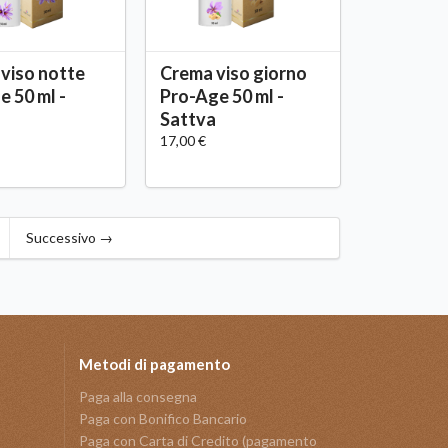
viso notte
Crema viso giorno
e 50 ml -
Pro-Age 50 ml -
a
Sattva
17,00 €
Successivo →
Metodi di pagamento
Paga alla consegna
Paga con Bonifico Bancario
Paga con Carta di Credito (pagamento