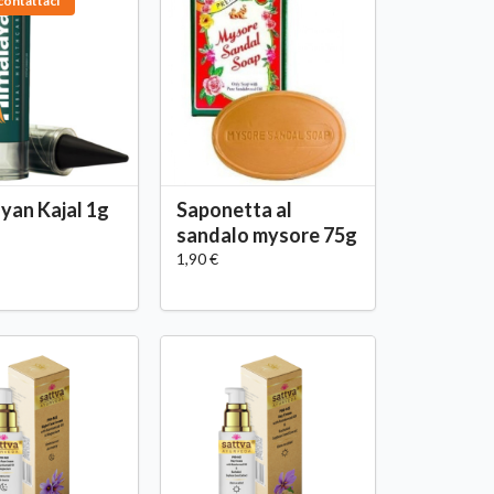
contattaci
yan Kajal 1g
Saponetta al
sandalo mysore 75g
1,90 €