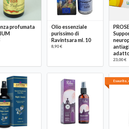
enza profumata
Olio essenziale
PROS
PIUM
purissimo di
Suppo
Ravintsara ml. 10
neurop
€
antiag
8,90 €
adatt
23,00 €
Esaurito, 