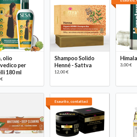
Esaurito, 
, olio
Shampoo Solido
Himala
vedico per
Henné - Sattva
3,00 €
lli 180 ml
12,00 €
 €
Esaurito, contattaci