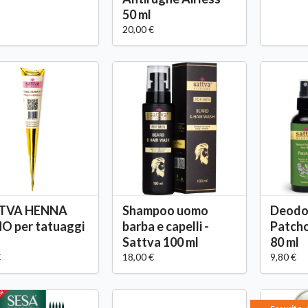
50 ml
20,00 €
TVA HENNA
Shampoo uomo
Deodo
O per tatuaggi
barba e capelli -
Patcho
Sattva 100 ml
80 ml
€
18,00 €
9,80 €