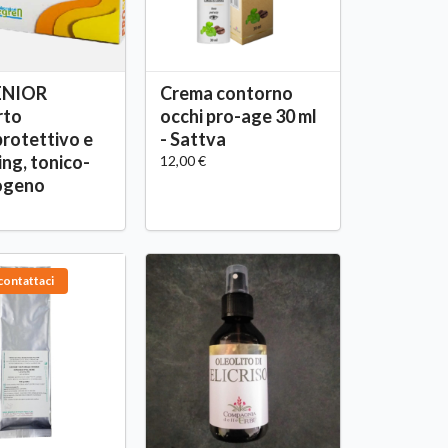
ENIOR
Crema contorno
rto
occhi pro-age 30 ml
rotettivo e
- Sattva
ing, tonico-
12,00 €
ogeno
contattaci