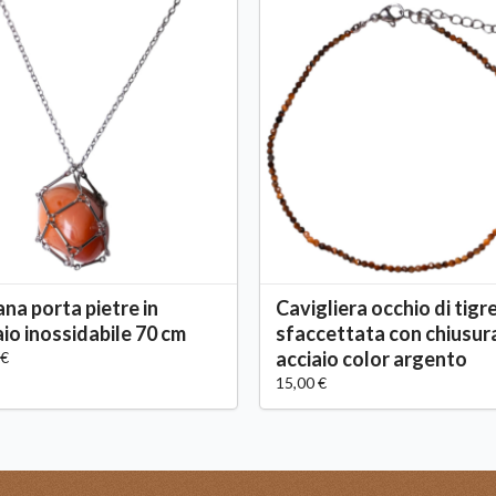
ana porta pietre in
Cavigliera occhio di tigr
aio inossidabile 70 cm
sfaccettata con chiusur
acciaio color argento
 €
15,00 €