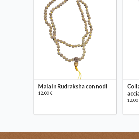
Mala in Rudraksha con nodi
Coll
acci
12,00 €
12,00