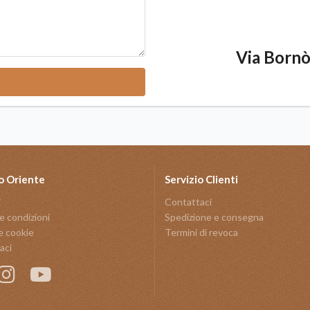
Via Bornò 
o Oriente
Servizio Clienti
i
Contattaci
e condizioni
Spedizione e consegna
e cookie
Termini di revoca
aci