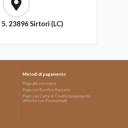
5, 23896 Sirtori (LC)
Metodi di pagamento
Paga alla consegna
Paga con Bonifico Bancario
Paga con Carta di Credito (pagamento
differito con Paywaymail)