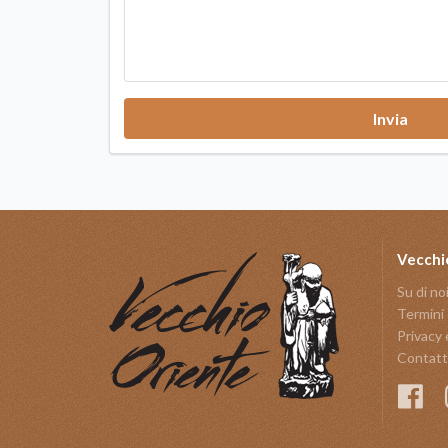
Invia
Vecchi
Su di no
Termini 
Privacy 
Contatt