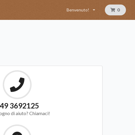
Benvenuto!
0
49 3692125
ogno di aiuto? Chiamaci!