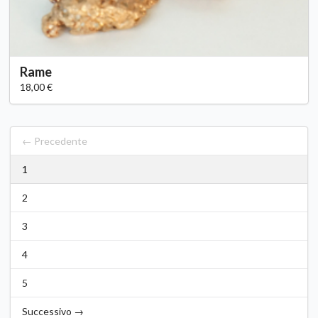
Rame
18,00 €
← Precedente
1
2
3
4
5
Successivo →