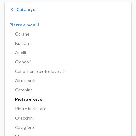
Catalogo
Pietre e monili
Collane
Bracciali
Anelli
Ciondoli
Cabochon e pietre lavorate
Altri monili
Catenine
Pietre grezze
Pietre burattate
Orecchini
Cavigliere