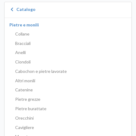
Catalogo
Pietre e monili
Collane
Bracciali
Anelli
Ciondoli
Cabochon e pietre lavorate
Altri monili
Catenine
Pietre grezze
Pietre burattate
Orecchini
Cavigliere