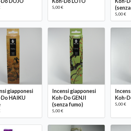
-Do DOJO
Koh-Do LOTO
Koh-D
(senza
€
5,00 €
5,00 €
nsi giapponesi
Incensi giapponesi
Incens
-Do HAIKU
Koh-Do GENJI
Koh-D
e
(senza fumo)
5,00 €
€
5,00 €