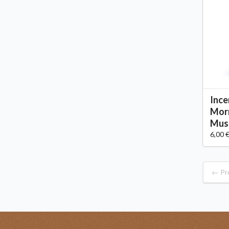
Ince
Morn
Mus
6,00 
← Pr