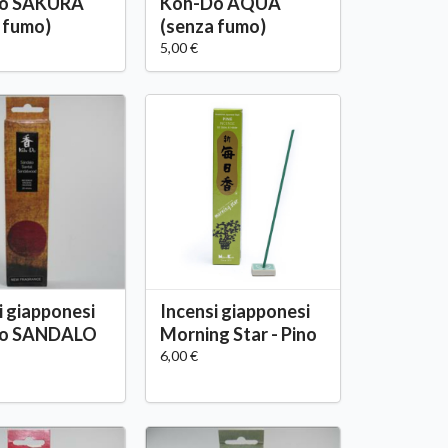
o SAKURA
Koh-Do AQUA
 fumo)
(senza fumo)
5,00 €
i giapponesi
Incensi giapponesi
o SANDALO
Morning Star - Pino
6,00 €