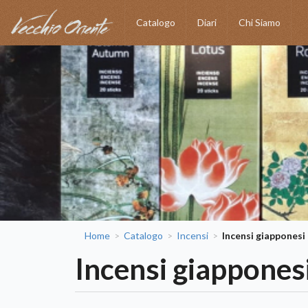
Catalogo
Diari
Chi Siamo
Home
Catalogo
Incensi
Incensi giapponesi
>
>
>
Incensi giappones