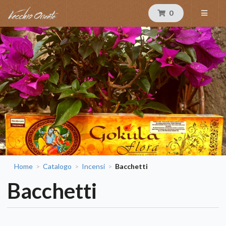
0
Home
Catalogo
Incensi
Bacchetti
>
>
>
Bacchetti