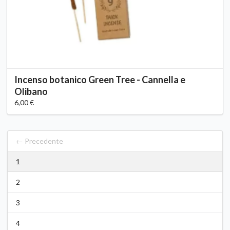
Incenso botanico Green Tree - Cannella e
Olibano
6,00 €
← Precedente
1
2
3
4