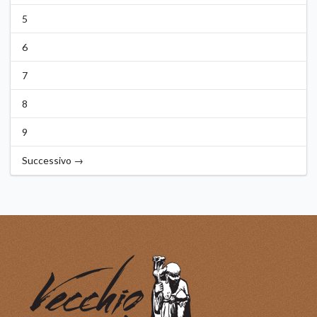
5
6
7
8
9
Successivo →