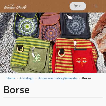
0
Home
Catalogo
Accessori d'abbigliamento
Borse
>
>
>
Borse