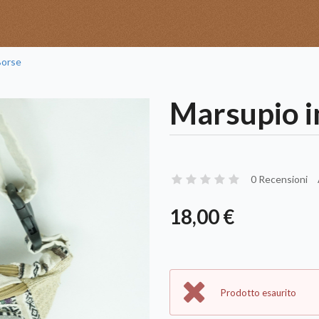
orse
Marsupio i
0 Recensioni
18,00 €
Prodotto esaurito