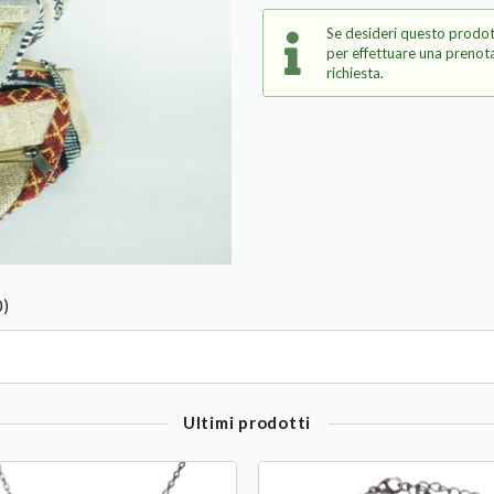
Se desideri questo prodot
per effettuare una prenota
richiesta.
0)
Ultimi prodotti