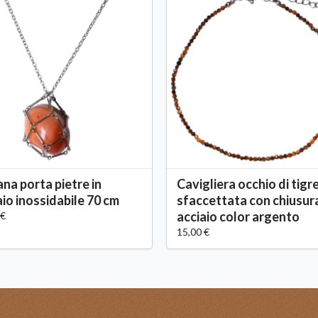
ana porta pietre in
Cavigliera occhio di tigr
aio inossidabile 70 cm
sfaccettata con chiusur
acciaio color argento
 €
15,00 €