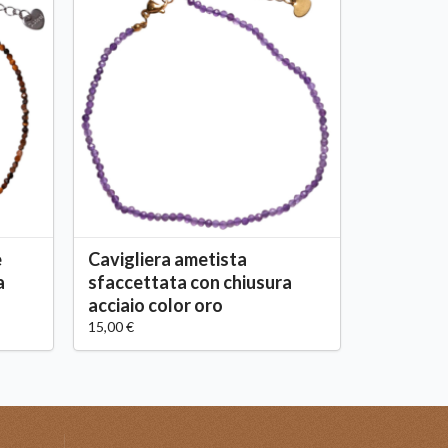
e
Cavigliera ametista
a
sfaccettata con chiusura
acciaio color oro
15,00 €