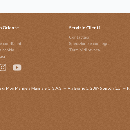
o Oriente
Servizio Clienti
i
Contattaci
e condizioni
Spedizione e consegna
e cookie
Termini di revoca
aci
 di Mori Manuela Marina e C. S.A.S. — Via Bornò 5, 23896 Sirtori (LC) —