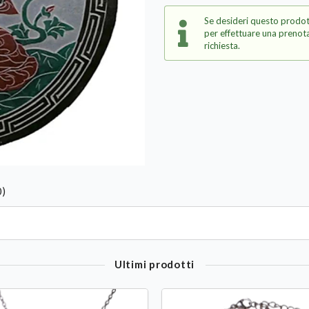
Se desideri questo prodot
per effettuare una prenota
richiesta.
0)
Ultimi prodotti