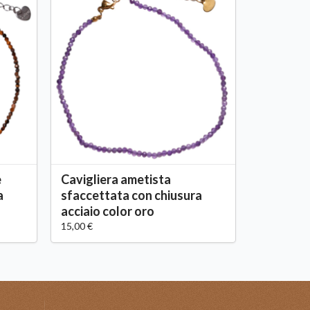
e
Cavigliera ametista
a
sfaccettata con chiusura
acciaio color oro
15,00 €