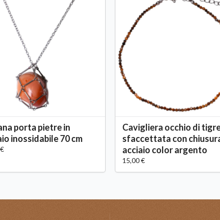
ana porta pietre in
Cavigliera occhio di tigr
aio inossidabile 70 cm
sfaccettata con chiusur
acciaio color argento
 €
15,00 €