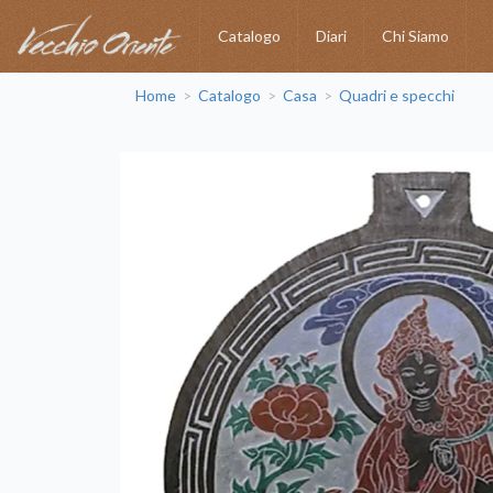
Catalogo
Diari
Chi Siamo
Home
Catalogo
Casa
Quadri e specchi
>
>
>