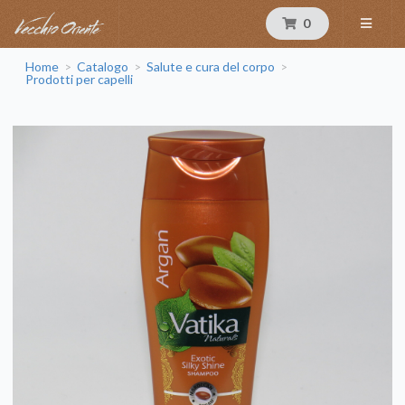
0
Home
Catalogo
Salute e cura del corpo
>
>
>
Prodotti per capelli