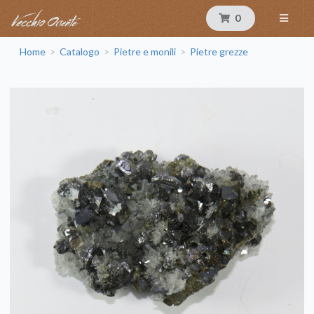
0
Home
Catalogo
Pietre e monili
Pietre grezze
>
>
>