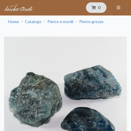
0
Home
Catalogo
Pietre e monili
Pietre grezze
>
>
>