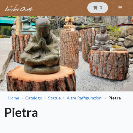
0
Home
Catalogo
Statue
Altre Raffigurazioni
Pietra
>
>
>
>
Pietra