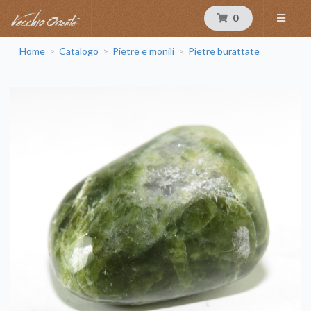
0
Home
Catalogo
Pietre e monili
Pietre burattate
>
>
>