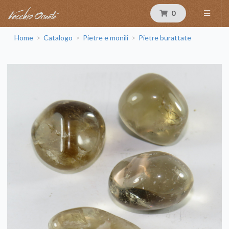
0
Home
Catalogo
Pietre e monili
Pietre burattate
>
>
>