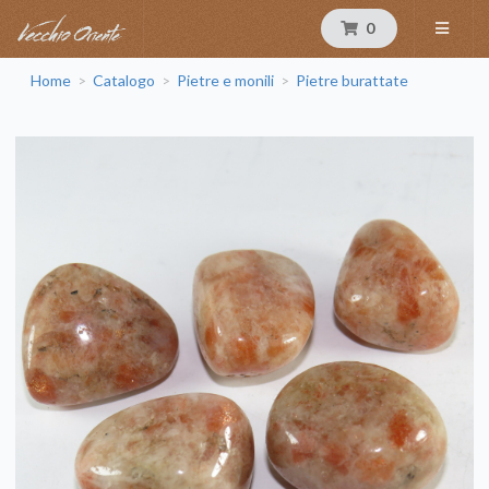
0
Home
Catalogo
Pietre e monili
Pietre burattate
>
>
>