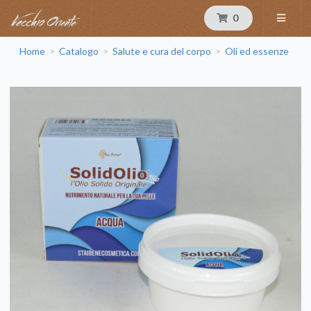
0
Home
Catalogo
Salute e cura del corpo
Oli ed essenze
>
>
>