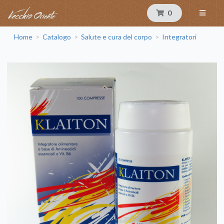
0
Home
Catalogo
Salute e cura del corpo
Integratori
>
>
>