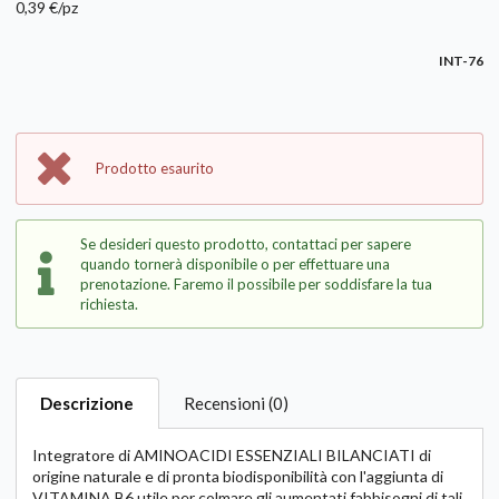
0,39 €/pz
INT-76
Prodotto esaurito
Se desideri questo prodotto, contattaci per sapere
quando tornerà disponibile o per effettuare una
prenotazione. Faremo il possibile per soddisfare la tua
richiesta.
Descrizione
Recensioni (0)
Integratore di AMINOACIDI ESSENZIALI BILANCIATI di
origine naturale e di pronta biodisponibilità con l'aggiunta di
VITAMINA B6 utile per colmare gli aumentati fabbisogni di tali