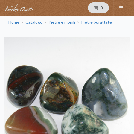
0
Home
Catalogo
Pietre e monili
Pietre burattate
>
>
>