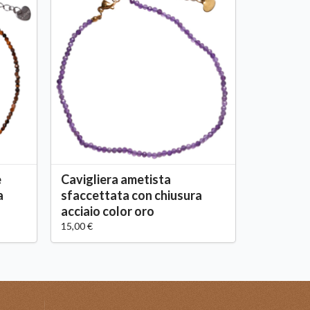
e
Cavigliera ametista
a
sfaccettata con chiusura
acciaio color oro
15,00 €