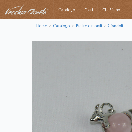
Catalogo
Diari
Chi Siamo
Home
Catalogo
Pietre e monili
Ciondoli
>
>
>