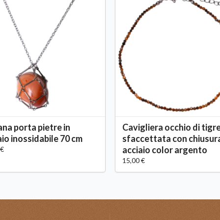
ana porta pietre in
Cavigliera occhio di tigr
aio inossidabile 70 cm
sfaccettata con chiusur
acciaio color argento
 €
15,00 €