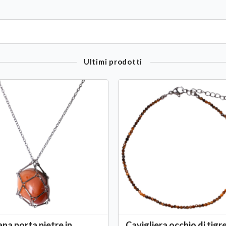
Ultimi prodotti
ana porta pietre in
Cavigliera occhio di tigr