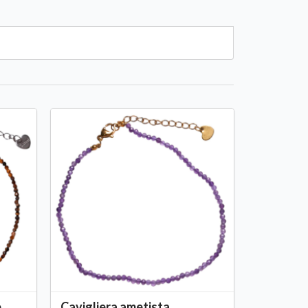
e
Cavigliera ametista