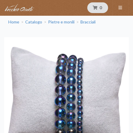
0
Home
Catalogo
Pietre e monili
Bracciali
>
>
>