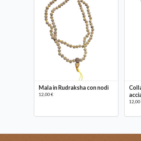
Mala in Rudraksha con nodi
Coll
acci
12,00 €
12,00