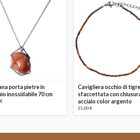
ana porta pietre in
Cavigliera occhio di tigr
aio inossidabile 70 cm
sfaccettata con chiusur
acciaio color argento
 €
15,00 €