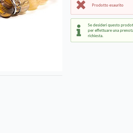
Prodotto esaurito
Se desideri questo prodot
per effettuare una prenota
richiesta.