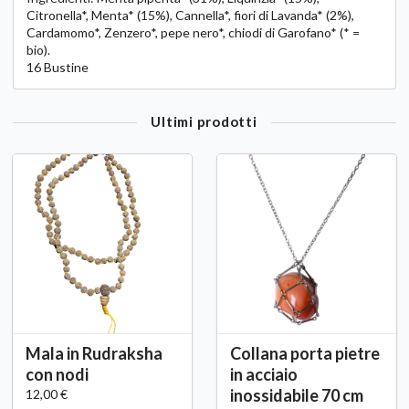
Citronella*, Menta* (15%), Cannella*, fiori di Lavanda* (2%),
Cardamomo*, Zenzero*, pepe nero*, chiodi di Garofano* (* =
bio).
16 Bustine
Ultimi prodotti
Mala in Rudraksha
Collana porta pietre
con nodi
in acciaio
inossidabile 70 cm
12,00 €