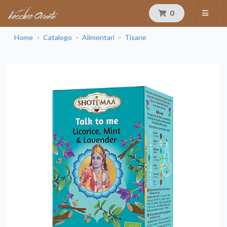
0
Home
Catalogo
Alimentari
Tisane
>
>
>