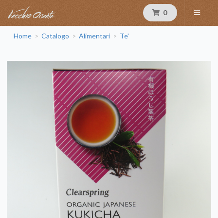
0
Home
Catalogo
Alimentari
Te'
>
>
>