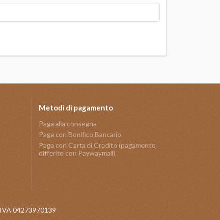
Metodi di pagamento
Paga alla consegna
Paga con Bonifico Bancario
Paga con Carta di Credito (pagamento
differito con Paywaymail)
 P.IVA 04273970139