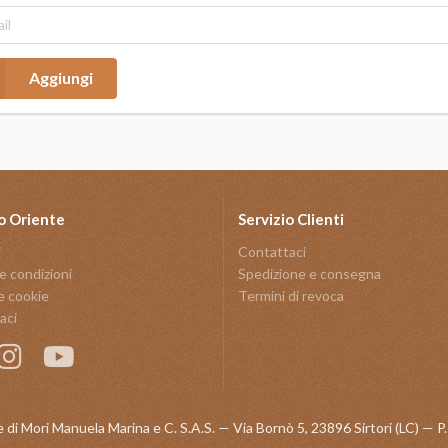
Aggiungi
o Oriente
Servizio Clienti
i
Contattaci
e condizioni
Spedizione e consegna
e cookie
Termini di revoca
aci
 di Mori Manuela Marina e C. S.A.S. — Via Bornò 5, 23896 Sirtori (LC) —