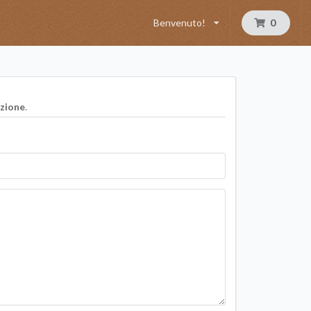
Benvenuto!
0
azione
.