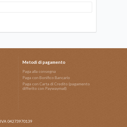
Metodi di pagamento
Paga alla consegna
Paga con Bonifico Bancario
Paga con Carta di Credito (pagamento
differito con Paywaymail)
 P.IVA 04273970139