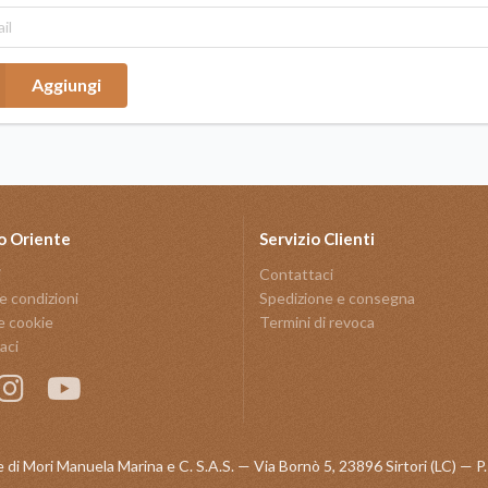
Aggiungi
o Oriente
Servizio Clienti
i
Contattaci
e condizioni
Spedizione e consegna
e cookie
Termini di revoca
aci
 di Mori Manuela Marina e C. S.A.S. — Via Bornò 5, 23896 Sirtori (LC) —