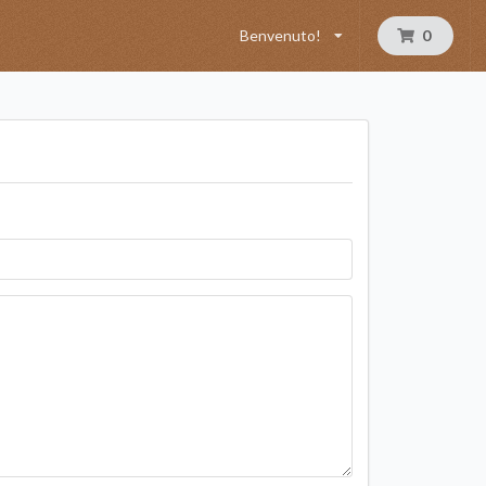
Benvenuto!
0