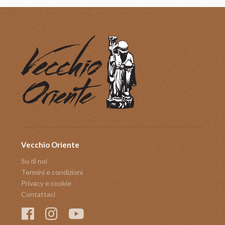
Vecchio Oriente
Su di noi
Termini e condizioni
Privacy e cookie
Contattaci