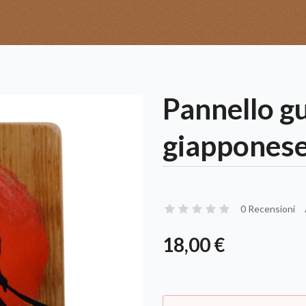
Pannello g
giappones
0 Recensioni
18,00 €