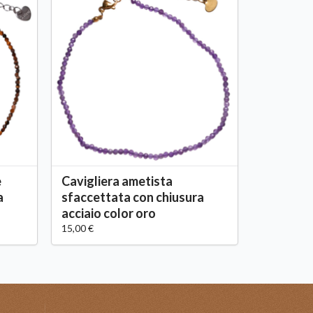
e
Cavigliera ametista
a
sfaccettata con chiusura
acciaio color oro
15,00 €