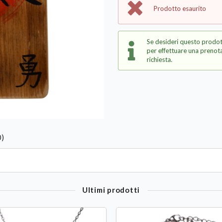
Prodotto esaurito
Se desideri questo prodot
per effettuare una prenota
richiesta.
0)
Ultimi prodotti