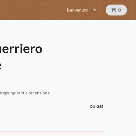
Benvenuto!
0
uerriero
e
Aggiungi la tua recensione
QU-245