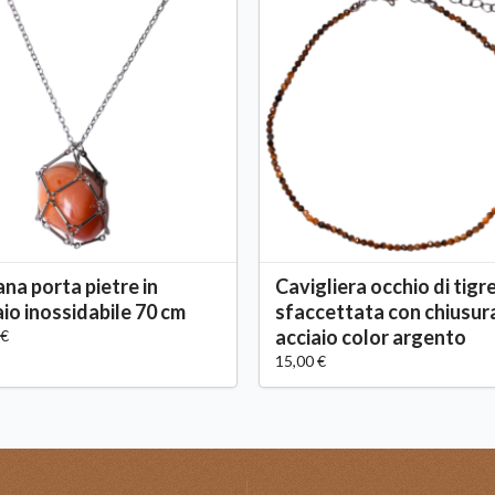
ana porta pietre in
Cavigliera occhio di tigr
aio inossidabile 70 cm
sfaccettata con chiusur
acciaio color argento
 €
15,00 €