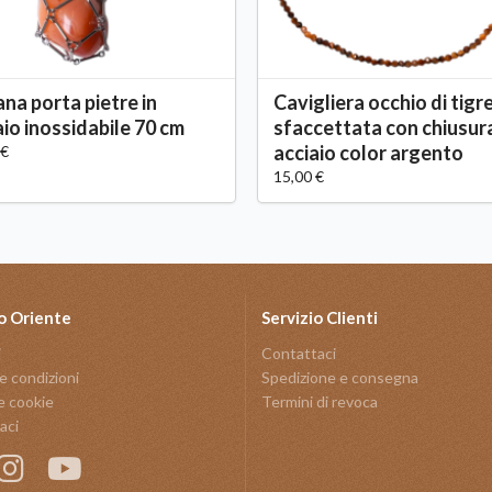
ana porta pietre in
Cavigliera occhio di tigr
aio inossidabile 70 cm
sfaccettata con chiusur
acciaio color argento
 €
15,00 €
o Oriente
Servizio Clienti
i
Contattaci
e condizioni
Spedizione e consegna
e cookie
Termini di revoca
aci