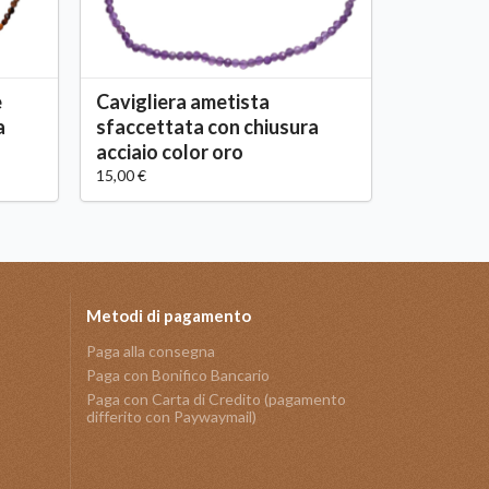
e
Cavigliera ametista
a
sfaccettata con chiusura
acciaio color oro
15,00 €
Metodi di pagamento
Paga alla consegna
Paga con Bonifico Bancario
Paga con Carta di Credito (pagamento
differito con Paywaymail)