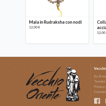
Mala in Rudraksha con nodi
Coll
acci
12,00 €
12,00
Vecchi
Su di no
Termini 
Privacy 
Contatt