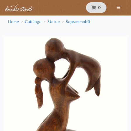
0
Home
Catalogo
Statue
Soprammobili
>
>
>