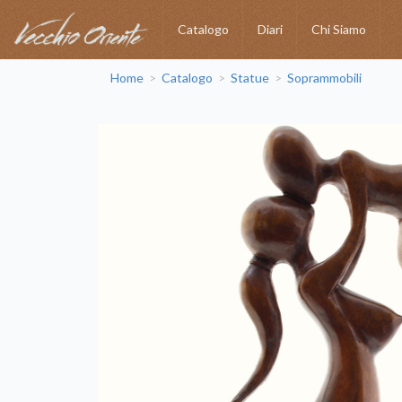
Catalogo
Diari
Chi Siamo
Home
Catalogo
Statue
Soprammobili
>
>
>