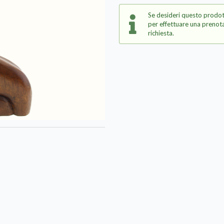
Se desideri questo prodot
per effettuare una prenota
richiesta.