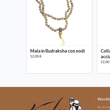
Mala in Rudraksha con nodi
Coll
acci
12,00 €
12,00
Vecchi
Su di no