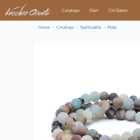
Catalogo
Diari
Chi Siamo
Home
Catalogo
Spiritualità
Mala
>
>
>