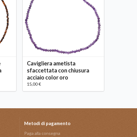
e
Cavigliera ametista
a
sfaccettata con chiusura
acciaio color oro
15,00 €
Metodi di pagamento
Paga alla consegna