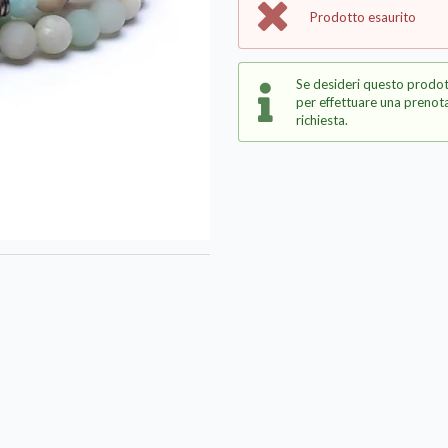
Prodotto esaurito
Se desideri questo prodot
per effettuare una prenota
richiesta.