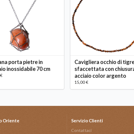
ana porta pietre in
Cavigliera occhio di tigr
aio inossidabile 70 cm
sfaccettata con chiusur
acciaio color argento
 €
15,00 €
o Oriente
Servizio Clienti
i
Contattaci