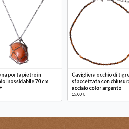
ana porta pietre in
Cavigliera occhio di tigr
aio inossidabile 70 cm
sfaccettata con chiusur
acciaio color argento
 €
15,00 €