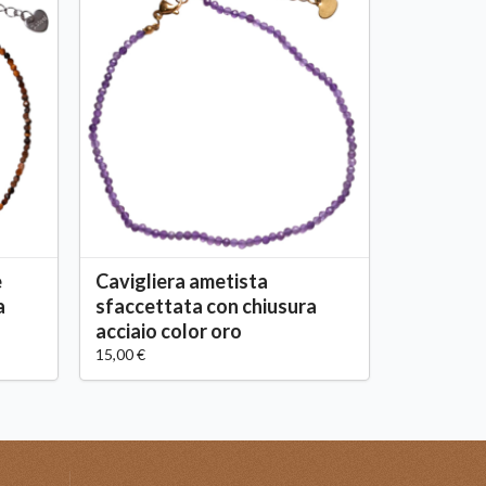
e
Cavigliera ametista
a
sfaccettata con chiusura
acciaio color oro
15,00 €