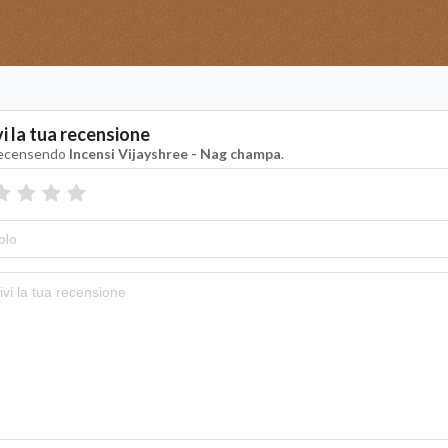
vi la tua recensione
recensendo
Incensi Vijayshree - Nag champa
.