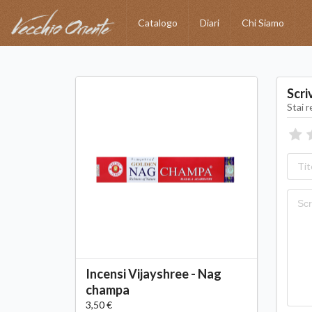
Catalogo
Diari
Chi Siamo
Scri
Stai 
Incensi Vijayshree - Nag
champa
3,50 €