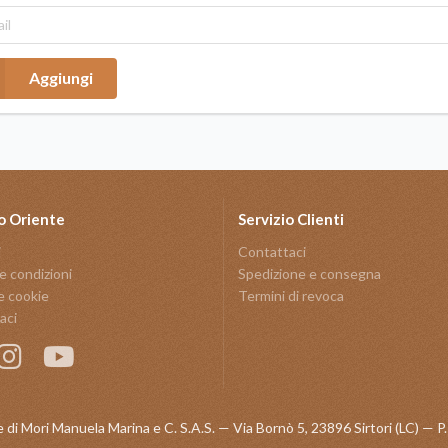
Aggiungi
o Oriente
Servizio Clienti
i
Contattaci
e condizioni
Spedizione e consegna
e cookie
Termini di revoca
aci
 di Mori Manuela Marina e C. S.A.S. — Via Bornò 5, 23896 Sirtori (LC) —