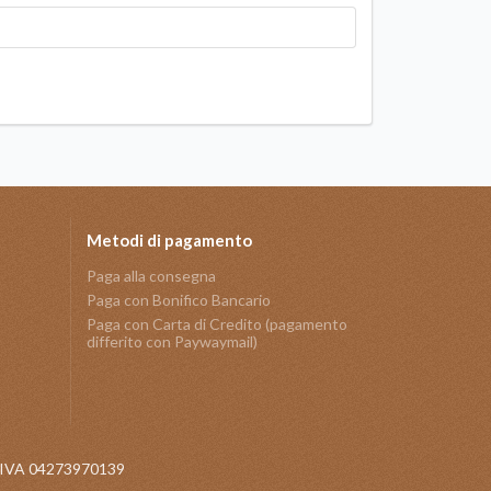
Metodi di pagamento
Paga alla consegna
Paga con Bonifico Bancario
Paga con Carta di Credito (pagamento
differito con Paywaymail)
 P.IVA 04273970139