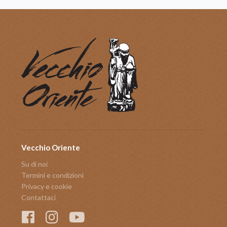
Vecchio Oriente
Su di noi
Termini e condizioni
Privacy e cookie
Contattaci