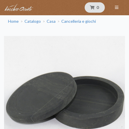
0
Home
Catalogo
Casa
Cancelleria e giochi
>
>
>