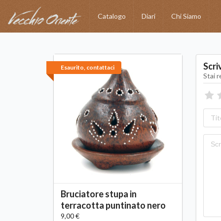
Catalogo
Diari
Chi Siamo
Scri
Esaurito, contattaci
Stai 
Bruciatore stupa in
terracotta puntinato nero
9,00 €