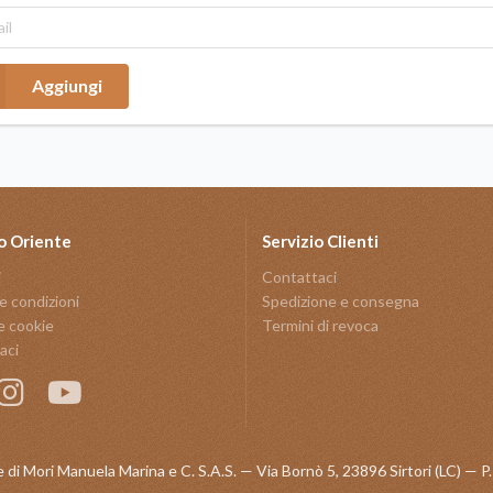
Aggiungi
o Oriente
Servizio Clienti
i
Contattaci
e condizioni
Spedizione e consegna
e cookie
Termini di revoca
aci
 di Mori Manuela Marina e C. S.A.S. — Via Bornò 5, 23896 Sirtori (LC) —