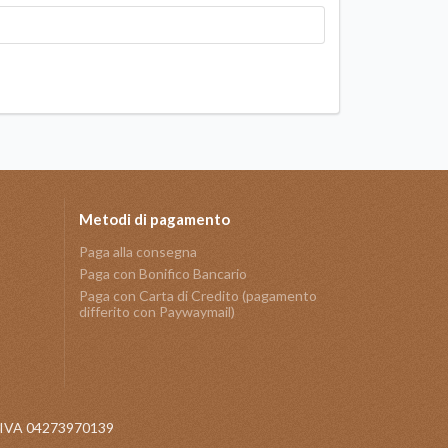
Metodi di pagamento
Paga alla consegna
Paga con Bonifico Bancario
Paga con Carta di Credito (pagamento
differito con Paywaymail)
 P.IVA 04273970139