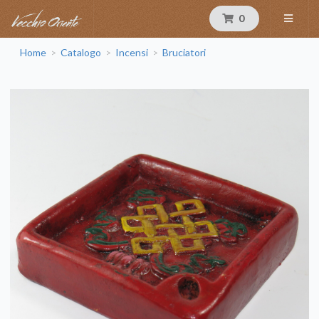
0
Home
Catalogo
Incensi
Bruciatori
>
>
>