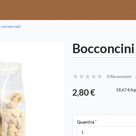
 conservati
Bocconcini 
0 Recensioni
2,80 €
18,67 €/k
Quantità