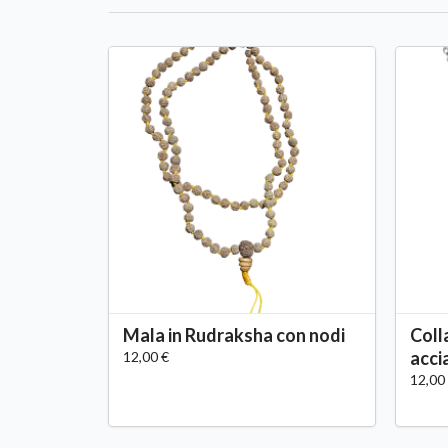
Mala in Rudraksha con nodi
Coll
acci
12,00 €
12,00