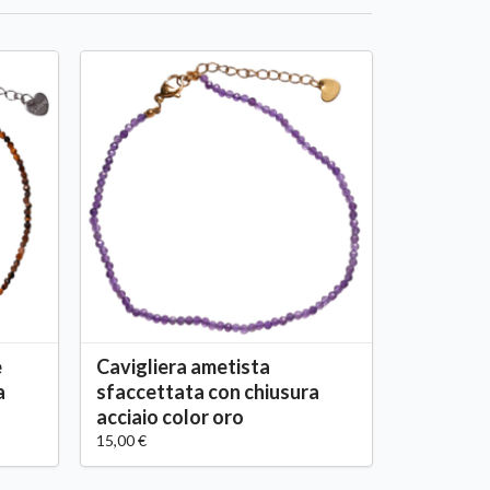
e
Cavigliera ametista
a
sfaccettata con chiusura
acciaio color oro
15,00 €