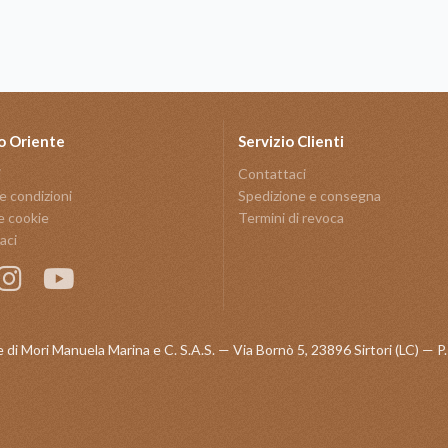
o Oriente
Servizio Clienti
i
Contattaci
e condizioni
Spedizione e consegna
e cookie
Termini di revoca
aci
 di Mori Manuela Marina e C. S.A.S. — Via Bornò 5, 23896 Sirtori (LC) —