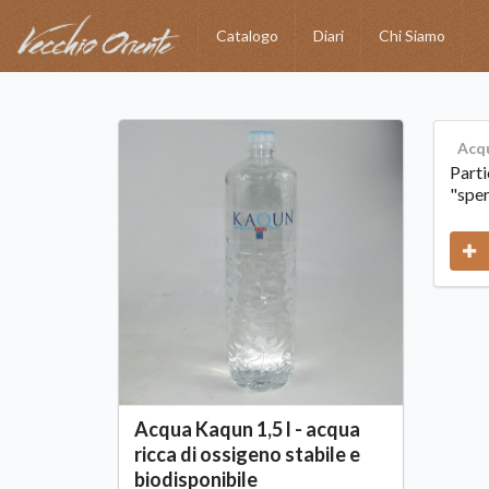
Catalogo
Diari
Chi Siamo
Acq
Parti
"spe
Acqua Kaqun 1,5 l - acqua
ricca di ossigeno stabile e
biodisponibile