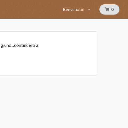
Benvenuto!
0
igiuno...continuerò a